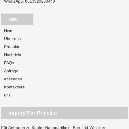
WhatsApp:
8613929258449
Nav
Heim
Über uns
Produkte
Nachricht
FAQs
Anfrage
absenden
Kontaktiere
uns
Inquiry For Pricelist
Für Anfragen zu Kupfer-Nanopartikeln, Bornitrid-Whiskern,