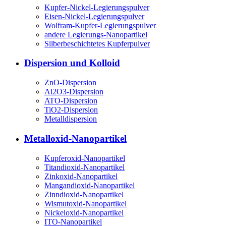
Kupfer-Nickel-Legierungspulver
Eisen-Nickel-Legierungspulver
Wolfram-Kupfer-Legierungspulver
andere Legierungs-Nanopartikel
Silberbeschichtetes Kupferpulver
Dispersion und Kolloid
ZnO-Dispersion
Al2O3-Dispersion
ATO-Dispersion
TiO2-Dispersion
Metalldispersion
Metalloxid-Nanopartikel
Kupferoxid-Nanopartikel
Titandioxid-Nanopartikel
Zinkoxid-Nanopartikel
Mangandioxid-Nanopartikel
Zinndioxid-Nanopartikel
Wismutoxid-Nanopartikel
Nickeloxid-Nanopartikel
ITO-Nanopartikel