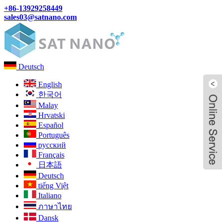
+86-13929258449
sales03@satnano.com
Deutsch
English
한국어
Malay
Hrvatski
Español
Português
русский
Français
日本語
Deutsch
tiếng Việt
Italiano
ภาษาไทย
Dansk