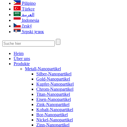
Pilipino
Live
Türkçe
العربية
Indonesia
český
Srpski језик
Heim
Über uns
Produkte
Metall-Nanopartikel
Silber-Nanopartikel
Gold-Nanopartikel
Kupfer-Nanopartikel
Chrom-Nanopartikel
Titan-Nanopartikel
Eisen-Nanopartikel
Zink-Nanopartikel
Kobalt-Nanopartikel
Bor-Nanopartikel
Nickel-Nanopartikel
Zinn-Nanopartikel