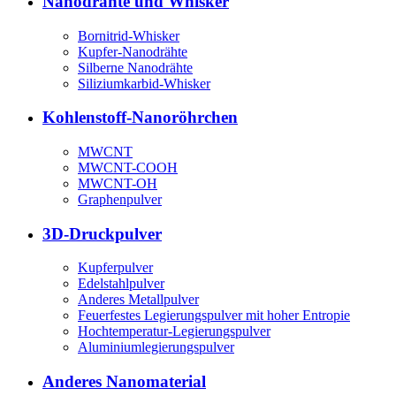
Nanodrähte und Whisker
Bornitrid-Whisker
Kupfer-Nanodrähte
Silberne Nanodrähte
Siliziumkarbid-Whisker
Kohlenstoff-Nanoröhrchen
MWCNT
MWCNT-COOH
MWCNT-OH
Graphenpulver
3D-Druckpulver
Kupferpulver
Edelstahlpulver
Anderes Metallpulver
Feuerfestes Legierungspulver mit hoher Entropie
Hochtemperatur-Legierungspulver
Aluminiumlegierungspulver
Anderes Nanomaterial