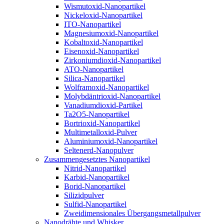
Wismutoxid-Nanopartikel
Nickeloxid-Nanopartikel
ITO-Nanopartikel
Magnesiumoxid-Nanopartikel
Kobaltoxid-Nanopartikel
Eisenoxid-Nanopartikel
Zirkoniumdioxid-Nanopartikel
ATO-Nanopartikel
Silica-Nanopartikel
Wolframoxid-Nanopartikel
Molybdäntrioxid-Nanopartikel
Vanadiumdioxid-Partikel
Ta2O5-Nanopartikel
Bortrioxid-Nanopartikel
Multimetalloxid-Pulver
Aluminiumoxid-Nanopartikel
Seltenerd-Nanopulver
Zusammengesetztes Nanopartikel
Nitrid-Nanopartikel
Karbid-Nanopartikel
Borid-Nanopartikel
Silizidpulver
Sulfid-Nanopartikel
Zweidimensionales Übergangsmetallpulver
Nanodrähte und Whisker