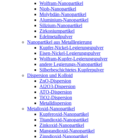
Wolfram-Nanopartikel
Niob-Nanopartikel
Molybdän-Nanopartikel
Aluminium-Nanopartikel
Silizium-Nanopartikel
Zirkoniumpartikel
Edelmetallpulver
Nanopartikel aus Metalllegierung
Kupfer-Nickel-Legierungspulver
Eisen-Nickel-Legierungspulver
Wolfram-Kupfer-Legierungspulver
andere Legierungs-Nanopartikel
Silberbeschichtetes Kupferpulver
Dispersion und Kolloid
ZnO-Dispersion
Al2O3-Dispersion
ATO-Dispersion
TiO2-Dispersion
Metalldispersion
Metalloxid-Nanopartikel
Kupferoxid-Nanopartikel
Titandioxid-Nanopartikel
Zinkoxid-Nanopartikel
Mangandioxid-Nanopartikel
Zinndioxid-Nanopartikel