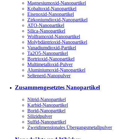
Magnesiumoxid-Nanopartikel
Kobaltoxid-Nanopartikel
Eisenoxid-Nanopartikel
Zirkoniumdioxid-Nanopartikel
ATO-Nanopartikel
Silica-Nanopartikel
Wolframoxid-Nanopartikel
Molybdäntrioxid-Nanopartikel
Vanadiumdioxid-Partikel
Ta2O5-Nanopartikel
Bortrioxid-Nanopartikel
Multimetalloxid-Pulver
Aluminiumoxid-Nanopartikel
Seltenerd-Nanopulver
Zusammengesetztes Nanopartikel
Nitrid-Nanopartikel
Karbid-Nanopartikel
Borid-Nanopartikel
Silizidpulver
Sulfid-Nanopartikel
Zweidimensionales Übergangsmetallpulver