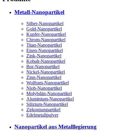
Metall-Nanopartikel
Silber-Nanopartikel
Gold-Nanopartikel
Kupfer-Nanopartikel
Chrom-Nanopartikel
Titan-Nanopartikel
Eisen-Nanopartikel
Zink-Nanopartikel
Kobalt-Nanopartikel
Bor-Nanopartikel
Nickel-Nanopartikel
Zinn-Nanopartikel
Wolfram-Nanopartikel
Niob-Nanopartikel
Molybdän-Nanopartikel
Aluminium-Nanopartikel
Silizium-Nanopartikel
Zirkoniumpartikel
Edelmetallpulver
Nanopartikel aus Metalllegierung