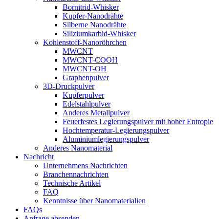
Bornitrid-Whisker
Kupfer-Nanodrähte
Silberne Nanodrähte
Siliziumkarbid-Whisker
Kohlenstoff-Nanoröhrchen
MWCNT
MWCNT-COOH
MWCNT-OH
Graphenpulver
3D-Druckpulver
Kupferpulver
Edelstahlpulver
Anderes Metallpulver
Feuerfestes Legierungspulver mit hoher Entropie
Hochtemperatur-Legierungspulver
Aluminiumlegierungspulver
Anderes Nanomaterial
Nachricht
Unternehmens Nachrichten
Branchennachrichten
Technische Artikel
FAQ
Kenntnisse über Nanomaterialien
FAQs
Anfrage absenden