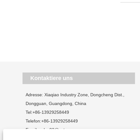
Kontaktiere uns
Adresse: Xiaqiao Industry Zone, Dongcheng Dist.,
Dongguan, Guangdong, China
Tel:
+86-13929258449
Telefon:
+86-13929258449
Email:
sales03@satnano.com
WhatsApp:
8613929258449