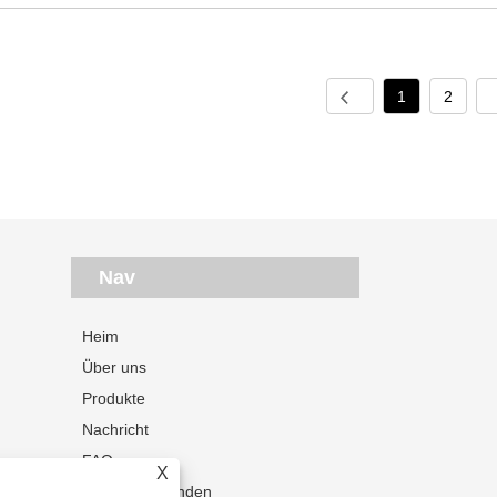
1
2
Nav
Heim
Über uns
Produkte
Nachricht
FAQs
X
Anfrage absenden